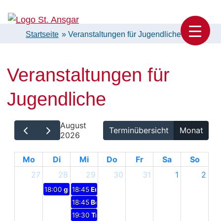
Skip
to
Startseite
»
Veranstaltungen für Jugendliche
Katholische Pfarrei St. Ansgar Hamburg
content
Veranstaltungen für
Jugendliche