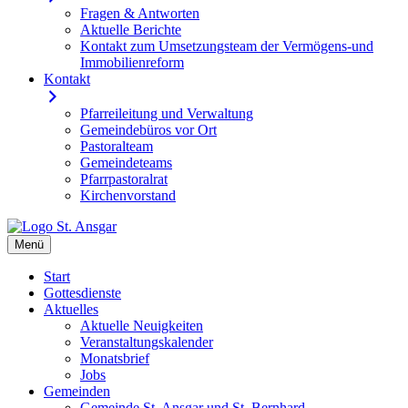
Fragen & Antworten
Aktuelle Berichte
Kontakt zum Umsetzungsteam der Vermögens-und
Immobilienreform
Kontakt
Pfarreileitung und Verwaltung
Gemeindebüros vor Ort
Pastoralteam
Gemeindeteams
Pfarrpastoralrat
Kirchenvorstand
Skip
to
Menü
Katholische Pfarrei St. Ansgar Hamburg
content
Start
Gottesdienste
Aktuelles
Aktuelle Neuigkeiten
Veranstaltungskalender
Monatsbrief
Jobs
Gemeinden
Gemeinde St. Ansgar und St. Bernhard