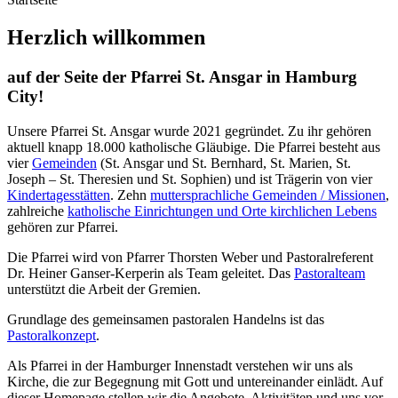
Herzlich willkommen
auf der Seite der Pfarrei St. Ansgar in Hamburg
City!
Unsere Pfarrei St. Ansgar wurde 2021 gegründet. Zu ihr gehören
aktuell knapp 18.000 katholische Gläubige. Die Pfarrei besteht aus
vier
Gemeinden
(St. Ansgar und St. Bernhard, St. Marien, St.
Joseph – St. Theresien und St. Sophien) und ist Trägerin von vier
Kindertagesstätten
. Zehn
muttersprachliche Gemeinden / Missionen
,
zahlreiche
katholische Einrichtungen und Orte kirchlichen Lebens
gehören zur Pfarrei.
Die Pfarrei wird von Pfarrer Thorsten Weber und Pastoralreferent
Dr. Heiner Ganser-Kerperin als Team geleitet. Das
Pastoralteam
unterstützt die Arbeit der Gremien.
Grundlage des gemeinsamen pastoralen Handelns ist das
Pastoralkonzept
.
Als Pfarrei in der Hamburger Innenstadt verstehen wir uns als
Kirche, die zur Begegnung mit Gott und untereinander einlädt. Auf
dieser Homepage stellen wir die Angebote, Aktivitäten und uns vor.