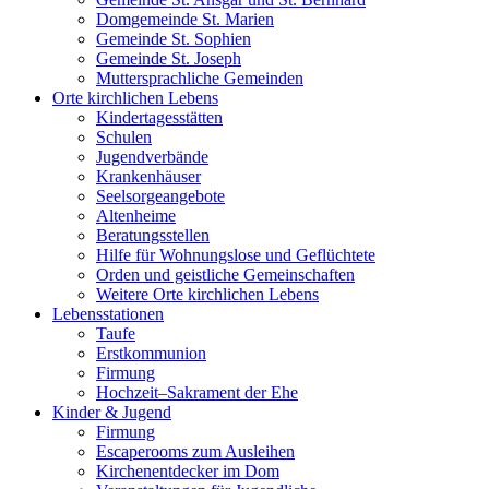
Domgemeinde St. Marien
Gemeinde St. Sophien
Gemeinde St. Joseph
Muttersprachliche Gemeinden
Orte kirchlichen Lebens
Kindertagesstätten
Schulen
Jugendverbände
Krankenhäuser
Seelsorgeangebote
Altenheime
Beratungsstellen
Hilfe für Wohnungslose und Geflüchtete
Orden und geistliche Gemeinschaften
Weitere Orte kirchlichen Lebens
Lebensstationen
Taufe
Erstkommunion
Firmung
Hochzeit–Sakrament der Ehe
Kinder & Jugend
Firmung
Escaperooms zum Ausleihen
Kirchenentdecker im Dom