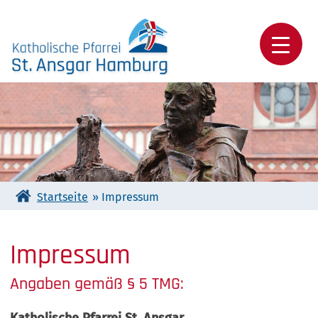
Skip
to
content
Katholische Pfarrei St. Ansgar Hamburg
Startseite
»
Impressum
Impressum
Angaben gemäß § 5 TMG: