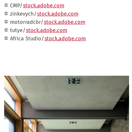
©
CMP
/
stock.adobe.com
©
zinkevych
/
stock.adobe.com
©
motorradcbr
/
stock.adobe.com
©
tutye
/
stock.adobe.com
©
Africa Studio
/
stock.adobe.com