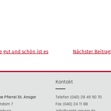
e gut und schön ist es
Nächster Beitrag
e
Kontakt
he Pfarrei St. Ansgar
Telefon (040) 28 49 90 70
ndom 7
Fax (040) 24 11 88
mburg
info@sankt-ansgar.de