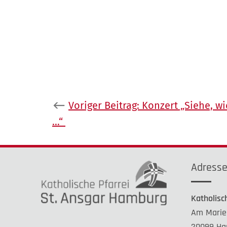
Beitragsnavigation
Voriger Beitrag:
Konzert „Siehe, wi
…“
Adress
Katholisc
Am Marie
20099 Ha