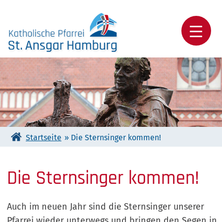
Skip
to
content
Katholische Pfarrei St. Ansgar Hamburg
Startseite
»
Die Sternsinger kommen!
Die Sternsinger kommen!
Auch im neuen Jahr sind die Sternsinger unserer
Pfarrei wieder unterwegs und bringen den Segen in