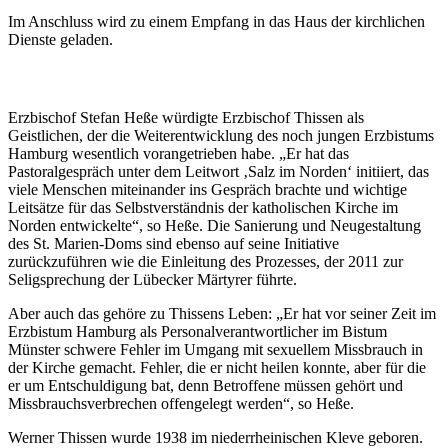
Im Anschluss wird zu einem Empfang in das Haus der kirchlichen
Dienste geladen.
Erzbischof Stefan Heße würdigte Erzbischof Thissen als
Geistlichen, der die Weiterentwicklung des noch jungen Erzbistums
Hamburg wesentlich vorangetrieben habe. „Er hat das
Pastoralgespräch unter dem Leitwort ‚Salz im Norden‘ initiiert, das
viele Menschen miteinander ins Gespräch brachte und wichtige
Leitsätze für das Selbstverständnis der katholischen Kirche im
Norden entwickelte“, so Heße. Die Sanierung und Neugestaltung
des St. Marien-Doms sind ebenso auf seine Initiative
zurückzuführen wie die Einleitung des Prozesses, der 2011 zur
Seligsprechung der Lübecker Märtyrer führte.
Aber auch das gehöre zu Thissens Leben: „Er hat vor seiner Zeit im
Erzbistum Hamburg als Personalverantwortlicher im Bistum
Münster schwere Fehler im Umgang mit sexuellem Missbrauch in
der Kirche gemacht. Fehler, die er nicht heilen konnte, aber für die
er um Entschuldigung bat, denn Betroffene müssen gehört und
Missbrauchsverbrechen offengelegt werden“, so Heße.
Werner Thissen wurde 1938 im niederrheinischen Kleve geboren.