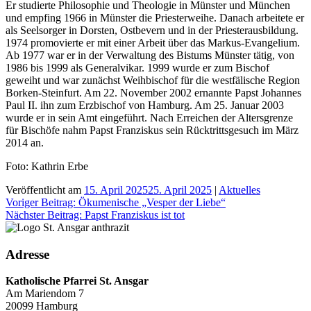
Er studierte Philosophie und Theologie in Münster und München
und empfing 1966 in Münster die Priesterweihe. Danach arbeitete er
als Seelsorger in Dorsten, Ostbevern und in der Priesterausbildung.
1974 promovierte er mit einer Arbeit über das Markus-Evangelium.
Ab 1977 war er in der Verwaltung des Bistums Münster tätig, von
1986 bis 1999 als Generalvikar. 1999 wurde er zum Bischof
geweiht und war zunächst Weihbischof für die westfälische Region
Borken-Steinfurt. Am 22. November 2002 ernannte Papst Johannes
Paul II. ihn zum Erzbischof von Hamburg. Am 25. Januar 2003
wurde er in sein Amt eingeführt. Nach Erreichen der Altersgrenze
für Bischöfe nahm Papst Franziskus sein Rücktrittsgesuch im März
2014 an.
Foto: Kathrin Erbe
Veröffentlicht am
15. April 2025
25. April 2025
|
Aktuelles
Beitragsnavigation
Voriger Beitrag:
Ökumenische „Vesper der Liebe“
Nächster Beitrag:
Papst Franziskus ist tot
Adresse
Katholische Pfarrei St. Ansgar
Am Mariendom 7
20099 Hamburg