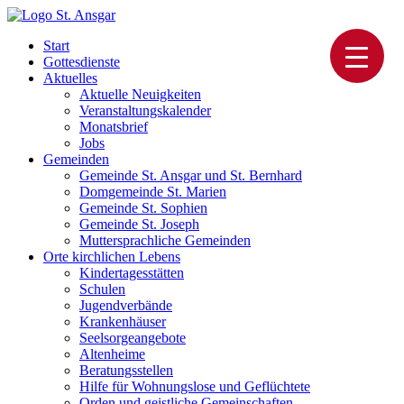
Skip
to
Katholische Pfarrei St. Ansgar Hamburg
Start
content
Gottesdienste
Aktuelles
Aktuelle Neuigkeiten
Veranstaltungskalender
Monatsbrief
Jobs
Gemeinden
Gemeinde St. Ansgar und St. Bernhard
Domgemeinde St. Marien
Gemeinde St. Sophien
Gemeinde St. Joseph
Muttersprachliche Gemeinden
Orte kirchlichen Lebens
Kindertagesstätten
Schulen
Jugendverbände
Krankenhäuser
Seelsorgeangebote
Altenheime
Beratungsstellen
Hilfe für Wohnungslose und Geflüchtete
Orden und geistliche Gemeinschaften