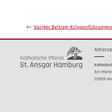
Beitragsnavigation
Voriger Beitrag:
Krippenführunge
Adress
Katholisc
Am Marie
20099 Ha