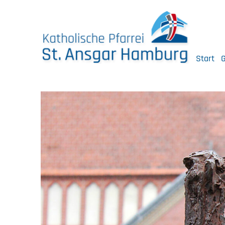
Skip
to
content
Start
G
Katholische Pfarrei St. Ansgar Hamburg