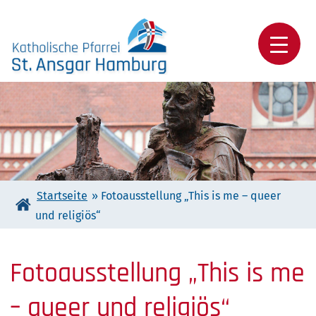
Skip
to
content
Katholische Pfarrei St. Ansgar Hamburg
Startseite
»
Fotoausstellung „This is me – queer
und religiös“
Fotoausstellung „This is me
– queer und religiös“