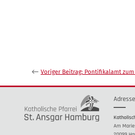
Beitragsnavigation
Voriger Beitrag:
Pontifikalamt zum
Adress
Katholisc
Am Marie
20099 Ha