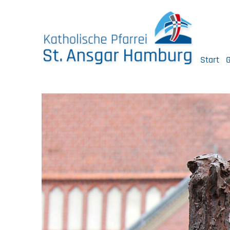
Skip
to
content
Start
G
Katholische Pfarrei St. Ansgar Hamburg