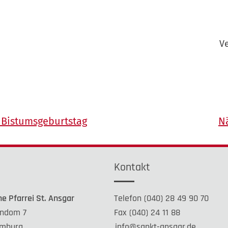
V
 Bistumsgeburtstag
Nä
e
Kontakt
he Pfarrei St. Ansgar
Telefon (040) 28 49 90 70
ndom 7
Fax (040) 24 11 88
mburg
info@sankt-ansgar.de