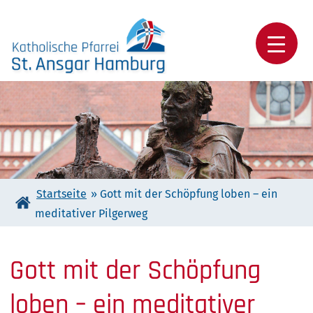
Skip
to
content
Katholische Pfarrei St. Ansgar Hamburg
Startseite
»
Gott mit der Schöpfung loben – ein
meditativer Pilgerweg
Gott mit der Schöpfung
loben – ein meditativer