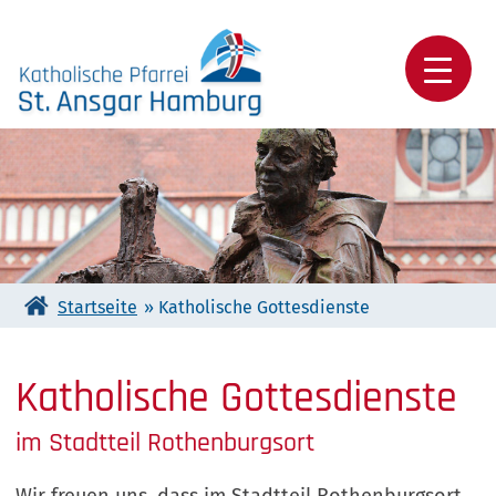
Skip
to
content
Katholische Pfarrei St. Ansgar Hamburg
Startseite
»
Katholische Gottesdienste
Katholische Gottesdienste
im Stadtteil Rothenburgsort