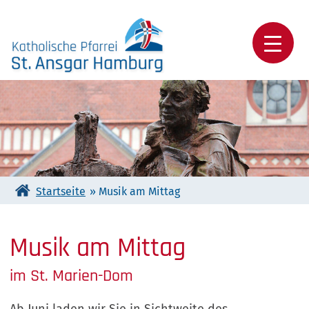
Skip
to
content
Katholische Pfarrei St. Ansgar Hamburg
Startseite
»
Musik am Mittag
Musik am Mittag
im St. Marien-Dom