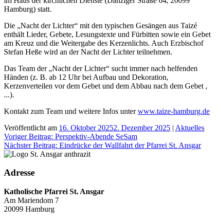
im Haus der kirchlichen Dienste (Danziger Straße 64, 20099
Hamburg) statt.
Die „Nacht der Lichter“ mit den typischen Gesängen aus Taizé
enthält Lieder, Gebete, Lesungstexte und Fürbitten sowie ein Gebet
am Kreuz und die Weitergabe des Kerzenlichts. Auch Erzbischof
Stefan Heße wird an der Nacht der Lichter teilnehmen.
Das Team der „Nacht der Lichter“ sucht immer nach helfenden
Händen (z. B. ab 12 Uhr bei Aufbau und Dekoration,
Kerzenverteilen vor dem Gebet und dem Abbau nach dem Gebet ,
...).
Kontakt zum Team und weitere Infos unter
www.taize-hamburg.de
Veröffentlicht am
16. Oktober 2025
2. Dezember 2025
|
Aktuelles
Beitragsnavigation
Voriger Beitrag:
Perspektiv-Abende SeSam
Nächster Beitrag:
Eindrücke der Wallfahrt der Pfarrei St. Ansgar
Adresse
Katholische Pfarrei St. Ansgar
Am Mariendom 7
20099 Hamburg