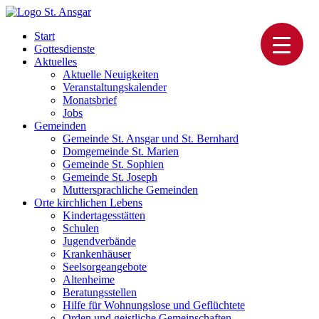
Skip
to
Katholische Pfarrei St. Ansgar Hamburg
Start
content
Gottesdienste
Aktuelles
Aktuelle Neuigkeiten
Veranstaltungskalender
Monatsbrief
Jobs
Gemeinden
Gemeinde St. Ansgar und St. Bernhard
Domgemeinde St. Marien
Gemeinde St. Sophien
Gemeinde St. Joseph
Muttersprachliche Gemeinden
Orte kirchlichen Lebens
Kindertagesstätten
Schulen
Jugendverbände
Krankenhäuser
Seelsorgeangebote
Altenheime
Beratungsstellen
Hilfe für Wohnungslose und Geflüchtete
Orden und geistliche Gemeinschaften