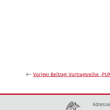
Beitragsnavigation
Voriger Beitrag:
Vortragsreihe „PU
Adress