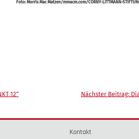
Foto: Morris Mac Matzen/mmacm.com/CORNY-LITTMANN-STIFTU
NKT 12“
Nächster Beitrag:
Di
e
Kontakt