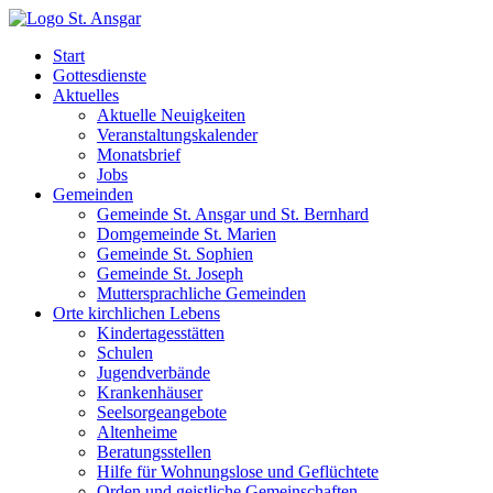
Skip
to
Katholische Pfarrei St. Ansgar Hamburg
Start
content
Gottesdienste
Aktuelles
Aktuelle Neuigkeiten
Veranstaltungskalender
Monatsbrief
Jobs
Gemeinden
Gemeinde St. Ansgar und St. Bernhard
Domgemeinde St. Marien
Gemeinde St. Sophien
Gemeinde St. Joseph
Muttersprachliche Gemeinden
Orte kirchlichen Lebens
Kindertagesstätten
Schulen
Jugendverbände
Krankenhäuser
Seelsorgeangebote
Altenheime
Beratungsstellen
Hilfe für Wohnungslose und Geflüchtete
Orden und geistliche Gemeinschaften