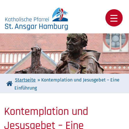
Skip
to
content
Katholische Pfarrei St. Ansgar Hamburg
Startseite
»
Kontemplation und Jesusgebet – Eine
Einführung
Kontemplation und
Jesusgebet – Eine