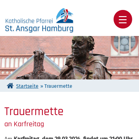
Skip
to
content
Katholische Pfarrei St. Ansgar Hamburg
Startseite
»
Trauermette
Trauermette
an Karfreitag