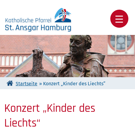
Skip
to
content
Katholische Pfarrei St. Ansgar Hamburg
Startseite
»
Konzert „Kinder des Liechts“
Konzert „Kinder des
Liechts“