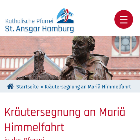
Skip
to
content
Katholische Pfarrei St. Ansgar Hamburg
Startseite
»
Kräutersegnung an Mariä Himmelfahrt
Kräutersegnung an Mariä
Himmelfahrt