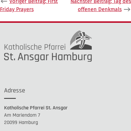
Beitragsnavigation
Voriger Beitrag:
First
Nächster Beitrag:
Tag des
Friday Prayers
offenen Denkmals
Adresse
Katholische Pfarrei St. Ansgar
Am Mariendom 7
20099 Hamburg