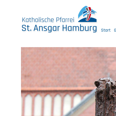
Skip
to
content
Start
G
Katholische Pfarrei St. Ansgar Hamburg