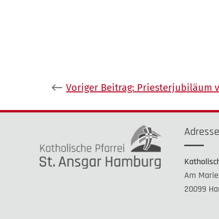
Beitragsnavigation
Voriger Beitrag:
Priesterjubiläum v
Adress
Katholisc
Am Marie
20099 Ha