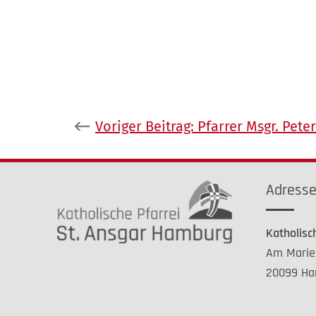
Beitragsnavigation
Voriger Beitrag:
Pfarrer Msgr. Peter
Adress
Katholisc
Am Marie
20099 Ha