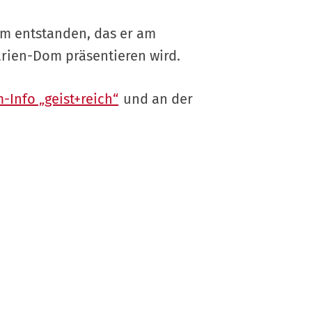
mm entstanden, das er am
arien-Dom präsentieren wird.
-Info „geist+reich“
und an der