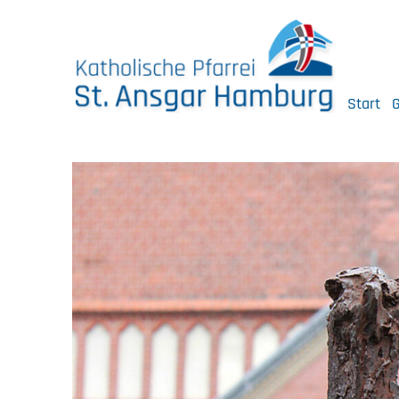
Skip
to
content
Start
G
Katholische Pfarrei St. Ansgar Hamburg