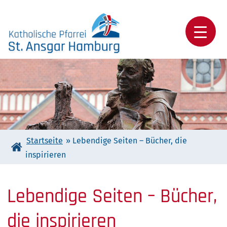
Skip
to
content
Katholische Pfarrei St. Ansgar Hamburg
Startseite
»
Lebendige Seiten – Bücher, die
inspirieren
Lebendige Seiten – Bücher,
die inspirieren