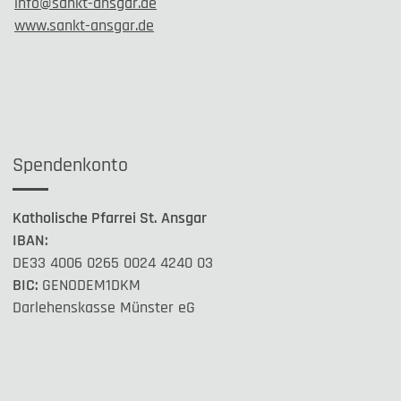
info@sankt-ansgar.de
www.sankt-ansgar.de
Spendenkonto
Katholische Pfarrei St. Ansgar
IBAN:
DE33 4006 0265 0024 4240 03
BIC:
GENODEM1DKM
Darlehenskasse Münster eG