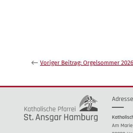
Beitragsnavigation
Voriger Beitrag:
Orgelsommer 202
Adress
Katholisc
Am Marie